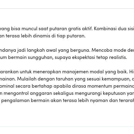
ng bisa muncul saat putaran gratis aktif. Kombinasi dua sis
 terasa lebih dinamis di tiap putaran.
andanya jadi langkah awal yang berguna. Mencoba mode de
 bermain sungguhan, supaya ekspektasi tetap realistis.
sarankan untuk menerapkan manajemen modal yang baik. Hi
mainan. Mulailah dengan taruhan yang sesuai kemampuan, a
nominal secara bertahap apabila dirasa momentum permain
in mengontrol anggaran sekaligus mengurangi keputusan ya
 pengalaman bermain akan terasa lebih nyaman dan terara