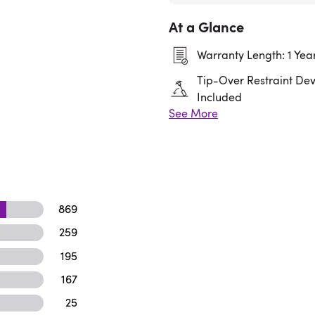
At a Glance
Warranty Length: 1 Yea
Tip-Over Restraint Dev
Included
See More
Assembly Required
869
259
195
167
25