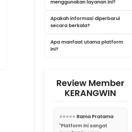
menggunakan layanan ini?
Apakah informasi diperbarui
secara berkala?
Apa manfaat utama platform
ini?
Review Member
KERANGWIN
⭐⭐⭐⭐⭐ Rama Pratama
"Platform ini sangat