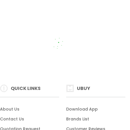
QUICK LINKS
UBUY
About Us
Download App
Contact Us
Brands List
Quotation Request
Customer Reviews