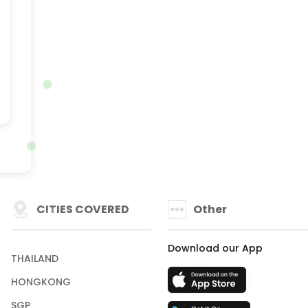
CITIES COVERED
Other
Download our App
THAILAND
HONGKONG
SGP