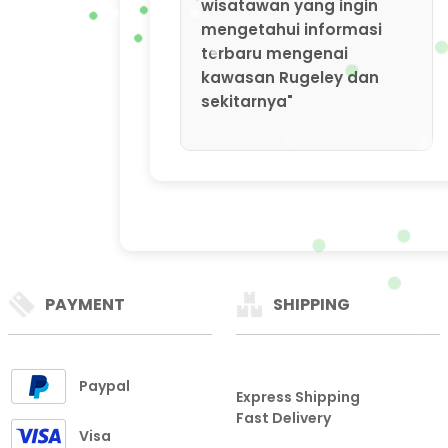
wisatawan yang ingin
mengetahui informasi
terbaru mengenai
kawasan Rugeley dan
sekitarnya"
PAYMENT
SHIPPING
Paypal
Express Shipping
Fast Delivery
Visa