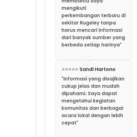
membantu saya
mengikuti
perkembangan terbaru di
sekitar Rugeley tanpa
harus mencari informasi
dari banyak sumber yang
berbeda setiap harinya"
⭐⭐⭐⭐⭐ Sandi Hartono
"Informasi yang disajikan
cukup jelas dan mudah
dipahami. Saya dapat
mengetahui kegiatan
komunitas dan berbagai
acara lokal dengan lebih
cepat"