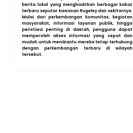
berita lokal yang menghadirkan berbagai kabar
terbaru seputar kawasan Rugeley dan sekitarnya.
Mulai dari perkembangan komunitas, kegiatan
masyarakat, informasi layanan publik, hingga
peristiwa penting di daerah, pengguna dapat
memperoleh akses informasi yang cepat dan
mudah untuk membantu mereka tetap terhubung
dengan perkembangan terbaru di wilayah
tersebut.