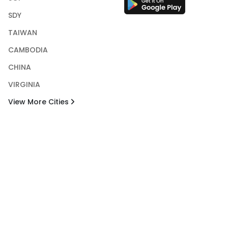
SDY
TAIWAN
CAMBODIA
CHINA
VIRGINIA
View More Cities