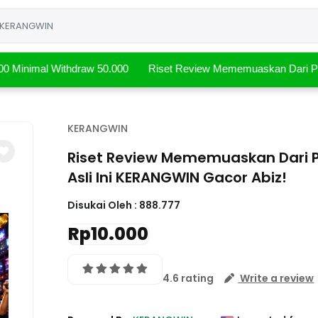
al Withdraw 50.000 Riset Review Mememuaskan Dari Player! Asli 
KERANGWIN
Riset Review Mememuaskan Dari P
Asli Ini KERANGWIN Gacor Abiz!
Disukai Oleh :
888.777
Rp10.000
4.6 rating
Write a review